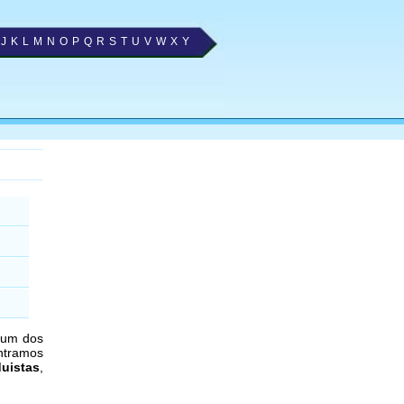
J
K
L
M
N
O
P
Q
R
S
T
U
V
W
X
Y
é um dos
ntramos
duistas
,