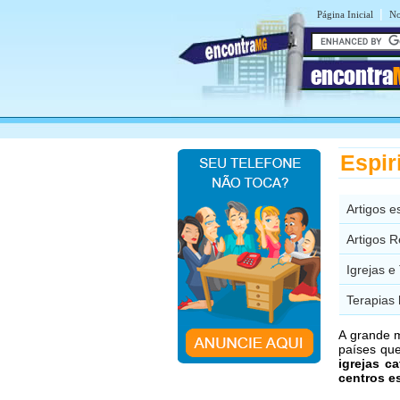
|
Página Inicial
No
encontra
Espir
Artigos 
Artigos 
Igrejas 
Terapias 
A grande m
países qu
igrejas ca
centros es