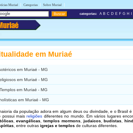
|
|
|
tícias Muriaé
Categorias
Sobre Muriaé
A
B
C
D
E
F
G
H
I
categorias:
Muriaé
itualidade em Muriaé
esotéricos em Muriaé - MG
Religiosos em Muriaé - MG
e Templos em Muriaé - MG
holísticas em Muriaé - MG
aioria da população adora em algum deus ou divindade, e o Brasil 
e possui mais
religiões
diferentes no mundo. Em vários lugares enco
tólicas
,
evangélicas
,
templos mormons
,
judaicos
,
budistas
,
hin
píritas
, entre outras
igrejas e templos
de culturas diferentes.