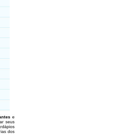
antes
e
ar seus
rdápios
rias dos