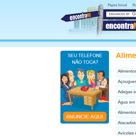
|
Página Inicial
No
encontra
Alime
Alimento
Açougues
Adegas e
Água em 
Alimento
Atacadis
Avícolas