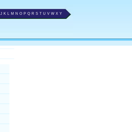
J
K
L
M
N
O
P
Q
R
S
T
U
V
W
X
Y