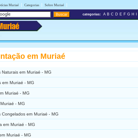
|
|
|
tícias Muriaé
Categorias
Sobre Muriaé
A
B
C
D
E
F
G
H
I
categorias:
Muriaé
ntação em Muriaé
s Naturais em Muriaé - MG
 em Muriaé - MG
m Muriaé - MG
Muriaé - MG
s Congelados em Muriaé - MG
ta em Muriaé - MG
 em Muriaé - MG