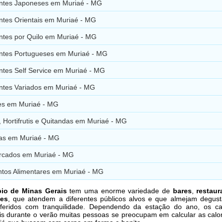
ntes Japoneses em Muriaé - MG
ntes Orientais em Muriaé - MG
ntes por Quilo em Muriaé - MG
ntes Portugueses em Muriaé - MG
ntes Self Service em Muriaé - MG
ntes Variados em Muriaé - MG
ies em Muriaé - MG
 Hortifrutis e Quitandas em Muriaé - MG
ias em Muriaé - MG
cados em Muriaé - MG
tos Alimentares em Muriaé - MG
pio de Minas Gerais
tem uma enorme variedade de
bares
,
restaur
tes
, que atendem a diferentes públicos alvos e que almejam degust
eferidos com tranquilidade. Dependendo da estação do ano, os ca
is durante o verão muitas pessoas se preocupam em calcular as calo