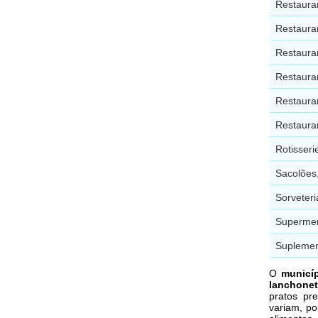
Restaura
Restaura
Restaura
Restaura
Restaura
Restaura
Rotisser
Sacolões,
Sorveter
Supermer
Suplemen
O
municí
lanchone
pratos pr
variam, po