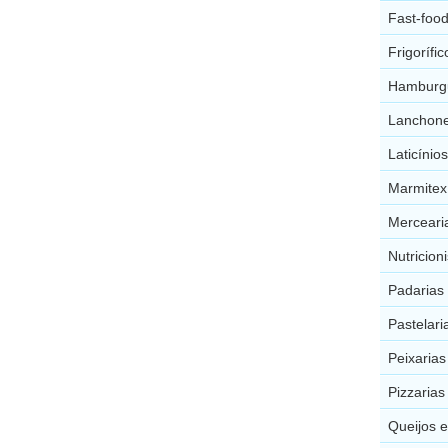
Fast-foo
Frigorífi
Hamburgu
Lanchone
Laticíni
Marmitex
Merceari
Nutricion
Padarias
Pastelar
Peixaria
Pizzaria
Queijos 