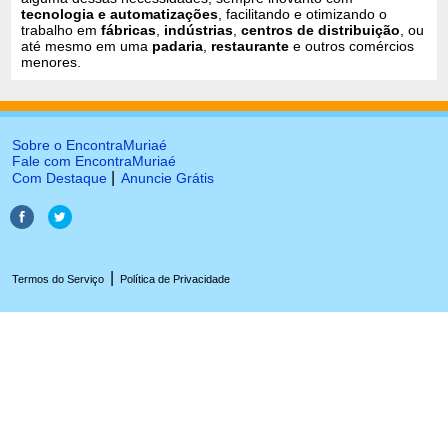
tecnologia e automatizações
, facilitando e otimizando o
trabalho em
fábricas
,
indústrias
,
centros de distribuição
, ou
até mesmo em uma
padaria
,
restaurante
e outros comércios
menores.
Sobre o EncontraMuriaé
Fale com EncontraMuriaé
|
Com Destaque
Anuncie Grátis
|
Termos do Serviço
Política de Privacidade