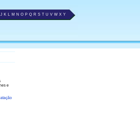
J
K
L
M
N
O
P
Q
R
S
T
U
V
W
X
Y
s
nes e
atação