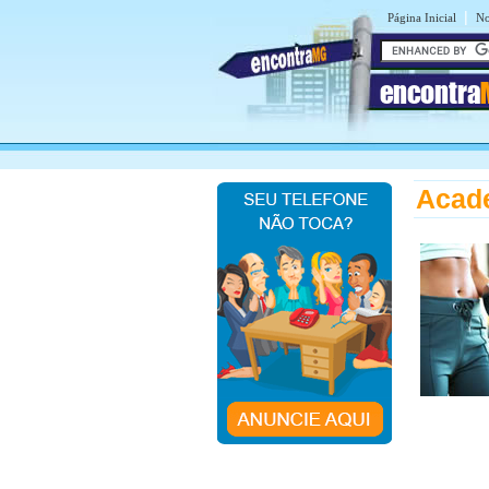
|
Página Inicial
No
encontra
Acad