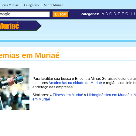
|
|
|
tícias Muriaé
Categorias
Sobre Muriaé
A
B
C
D
E
F
G
H
I
categorias:
Muriaé
emias em Muriaé
Para facilitar sua busca o Encontra Minas Gerais selecionou a
melhores
Academias na cidade de Muriaé
e região, com telefo
endereço das empresas.
Similares: »
Fitness em Muriaé
»
Hidroginástica em Muriaé
»
N
em Muriaé