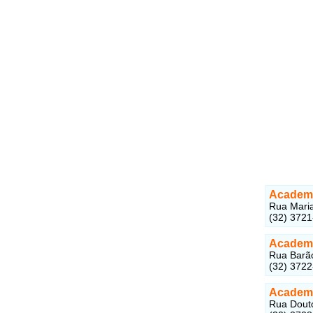
Academ
Rua Maria
(32) 372
Academi
Rua Barão
(32) 372
Academi
Rua Douto