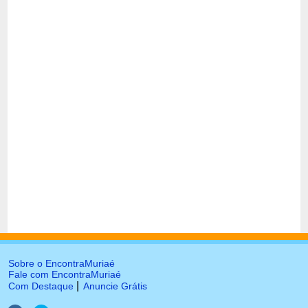
Sobre o EncontraMuriaé
Fale com EncontraMuriaé
|
Com Destaque
Anuncie Grátis