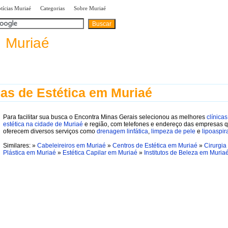
|
|
|
tícias Muriaé
Categorias
Sobre Muriaé
A
B
C
D
E
F
G
H
I
categorias:
a
Muriaé
cas de Estética em Muriaé
Para facilitar sua busca o Encontra Minas Gerais selecionou as melhores
clínica
estética na cidade de Muriaé
e região, com telefones e endereço das empresas 
oferecem diversos serviços como
drenagem linfática
,
limpeza de pele
e
lipoaspi
Similares: »
Cabeleireiros em Muriaé
»
Centros de Estética em Muriaé
»
Cirurgia
Plástica em Muriaé
»
Estética Capilar em Muriaé
»
Institutos de Beleza em Muria