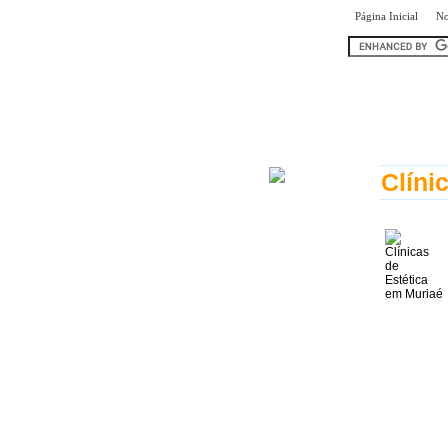
|
Página Inicial
No
encontr
Clíni